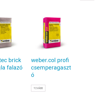
tec brick
weber.col profi
la falazó
csemperagaszt
ó
TOVÁBB