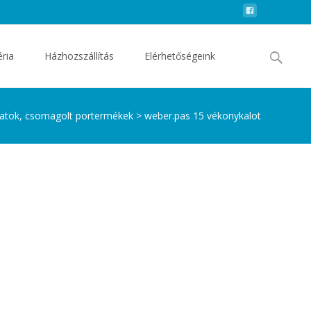
Search
éria
Házhozszállítás
Elérhetőségeink
for:
atok, csomagolt portermékek
>
weber.pas 15 vékonykalot