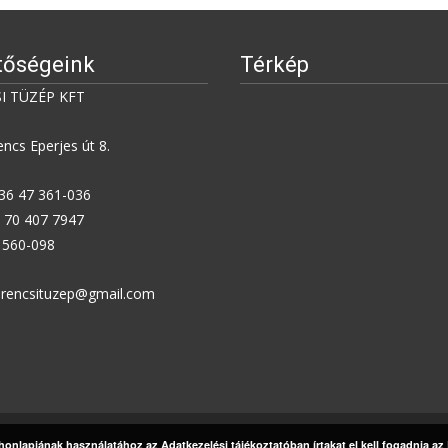
tőségeink
Térkép
I TÜZÉP KFT
ncs Eperjes út 8.
+36 47 361-036
6 70 407 7947
7 560-098
zerencsituzep@gmail.com
 honlapjának használatához az Adatkezelési tájékoztatóban írtakat el kell fogadnia