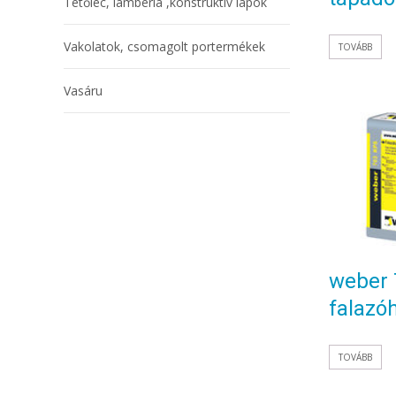
Tetőléc, lambéria ,konstruktív lapok
Vakolatok, csomagolt portermékek
TOVÁBB
Vasáru
weber 
falazó
TOVÁBB