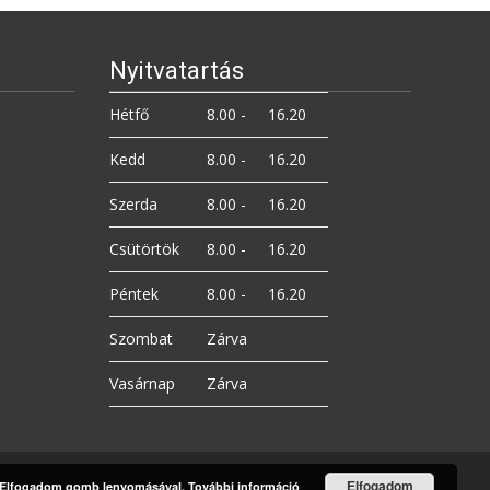
Nyitvatartás
Hétfő
8.00 -
16.20
Kedd
8.00 -
16.20
Szerda
8.00 -
16.20
Csütörtök
8.00 -
16.20
Péntek
8.00 -
16.20
Szombat
Zárva
Vasárnap
Zárva
Elfogadom
 az Elfogadom gomb lenyomásával.
További információ