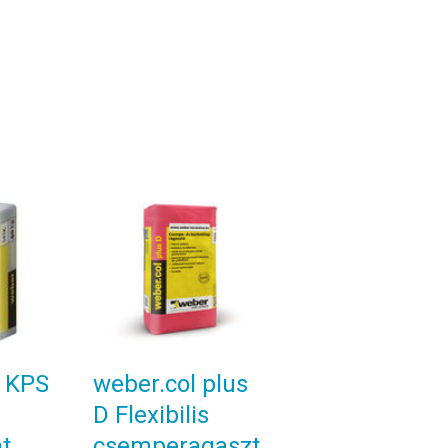
 KPS
weber.col plus
D Flexibilis
t
csemperagaszt