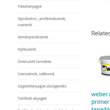
Falazóanyagok
Gipszkarton , profilrendszerek,
csavarok
Relate
Kéményrendszerek
Nyílászárók
Ömlesztett termékek
Szerszámok, szilikonok
Szigetelőanyagok,vízszigetelés
weber.
Tetőfedő anyagok
primer
tapadó