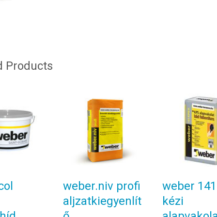
d Products
col
weber.niv profi
weber 141
aljzatkiegyenlít
kézi
híd
ő
alapvakola