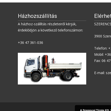
Házhozszállítás
Elérhe
A házhoz-szállítás részleteiről kérjük,
SZERENCS
érdeklődjön a következő telefonszámon:
3900 Szere
+36 47 361-036
Telefon: 
Mobil: +3
Fax: 06 4
E-mail: s
A Szerencsi Tüzép Kft.