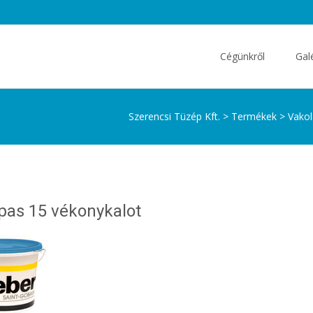
Skip
to
Cégünkről
Gal
content
Szerencsi Tüzép Kft.
>
Termékek
>
Vakol
pas 15 vékonykalot