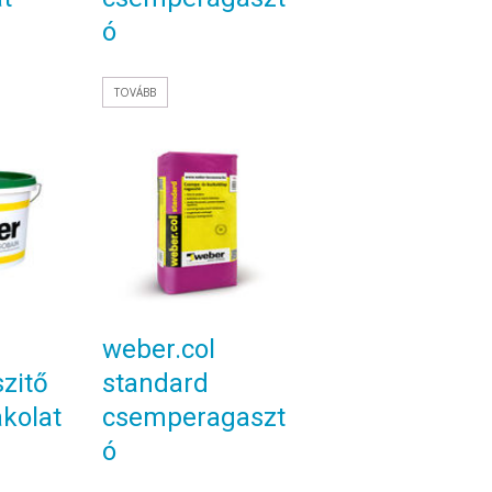
ó
TOVÁBB
weber.col
zitő
standard
akolat
csemperagaszt
ó