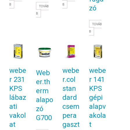
B
B
TOVÁB
zó
B
TOVÁB
B
webe
webe
webe
Web
r 231
r.col
r 141
er.th
KPS
stan
KPS
erm
lábaz
dard
gépi
alapo
ati
csem
alapv
zó
vakol
pera
akola
G700
at
gaszt
t