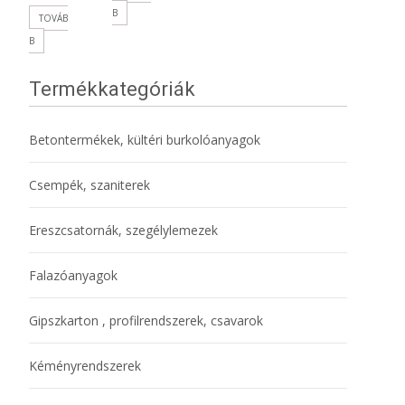
B
TOVÁB
B
Termékkategóriák
Betontermékek, kültéri burkolóanyagok
Csempék, szaniterek
Ereszcsatornák, szegélylemezek
Falazóanyagok
Gipszkarton , profilrendszerek, csavarok
Kéményrendszerek