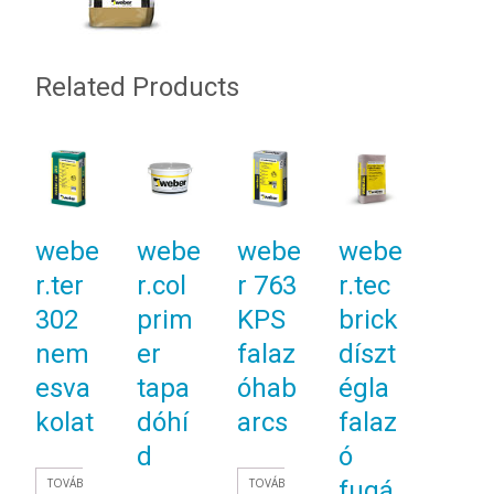
Related Products
webe
webe
webe
webe
r.ter
r.col
r 763
r.tec
302
prim
KPS
brick
nem
er
falaz
díszt
esva
tapa
óhab
égla
kolat
dóhí
arcs
falaz
d
ó
TOVÁB
TOVÁB
fugá