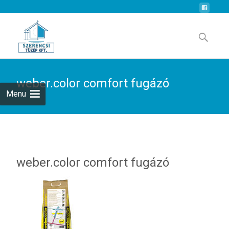
Skip
to
Search
content
for:
weber.color comfort fugázó
Menu
weber.color comfort fugázó