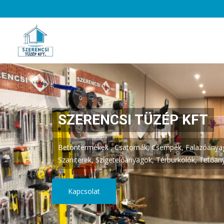
SZERENCSI TÜZÉP KFT
Betontermékek , Csatornák, Csempék, Falazóanyago
Szaniterek, Szigetelőanyagok, Térburkolók, Tetőan
Kapcsolat