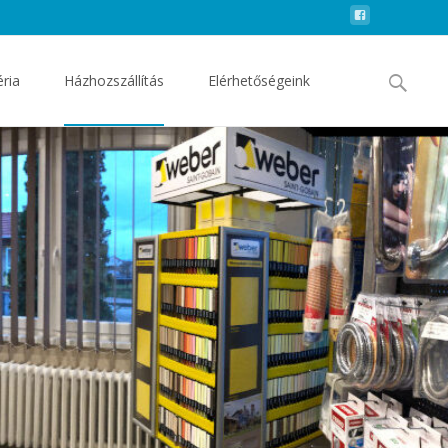
Search
éria
Házhozszállítás
Elérhetőségeink
for: