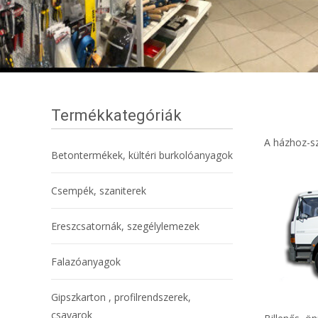
Termékkategóriák
A házhoz-sz
Betontermékek, kültéri burkolóanyagok
Csempék, szaniterek
Ereszcsatornák, szegélylemezek
Falazóanyagok
Gipszkarton , profilrendszerek,
csavarok