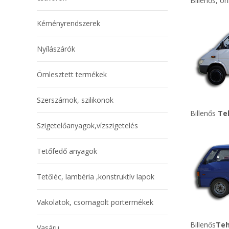
Billenős, 
Kéményrendszerek
Nyílászárók
Ömlesztett termékek
Szerszámok, szilikonok
Billenős
Teh
Szigetelőanyagok,vízszigetelés
Tetőfedő anyagok
Tetőléc, lambéria ,konstruktív lapok
Vakolatok, csomagolt portermékek
Billenős
Teh
Vasáru