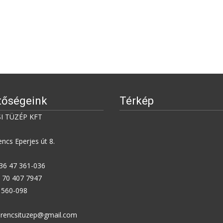
tőségeink
Térkép
I TÜZÉP KFT
ncs Eperjes út 8.
+36 47 361-036
6 70 407 7947
7 560-098
zerencsituzep@gmail.com