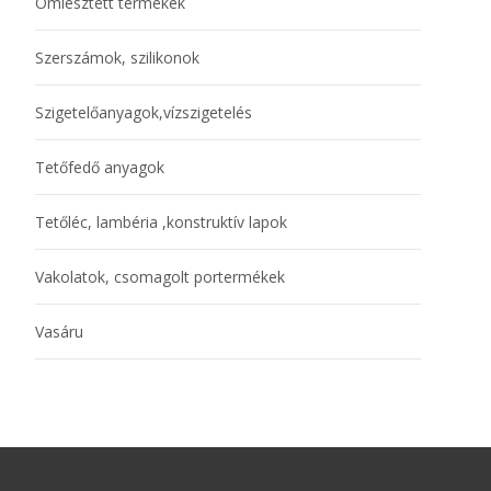
Ömlesztett termékek
Szerszámok, szilikonok
Szigetelőanyagok,vízszigetelés
Tetőfedő anyagok
Tetőléc, lambéria ,konstruktív lapok
Vakolatok, csomagolt portermékek
Vasáru