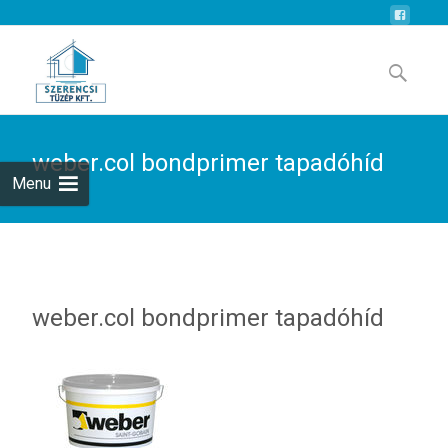
Skip
to
Search
content
for:
weber.col bondprimer tapadóhíd
Menu
weber.col bondprimer tapadóhíd