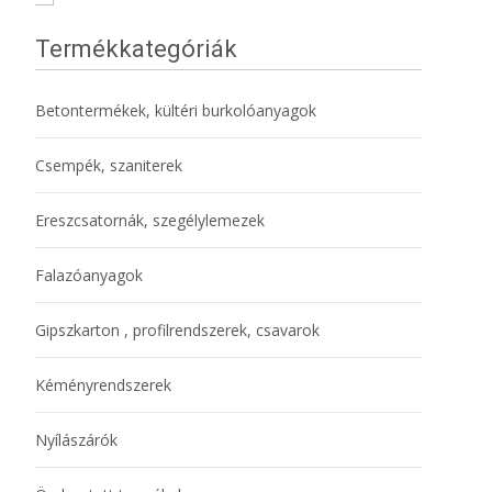
Termékkategóriák
Betontermékek, kültéri burkolóanyagok
Csempék, szaniterek
Ereszcsatornák, szegélylemezek
Falazóanyagok
Gipszkarton , profilrendszerek, csavarok
Kéményrendszerek
Nyílászárók