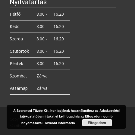
Nyitvatartás
Hétfő
8.00 -
16.20
Kedd
8.00 -
16.20
Szerda
8.00 -
16.20
Csütörtök
8.00 -
16.20
Péntek
8.00 -
16.20
Szombat
Zárva
Vasárnap
Zárva
A Szerencsi Tüzép Kft. honlapjának használatához az Adatkezelési
tájékoztatóban írtakat el kell fogadnia az Elfogadom gomb
Copyright © Szerencsi Tüzép Kft.
Elfogadom
lenyomásával.
További információ
készítette