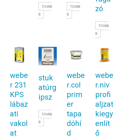
TOVÁB
TOVÁB
zó
B
B
TOVÁB
B
webe
webe
webe
stuk
r 231
r.col
r.niv
atúrg
KPS
prim
profi
ipsz
lábaz
er
aljzat
ati
tapa
kiegy
TOVÁB
vakol
dóhí
enlít
B
at
d
ő