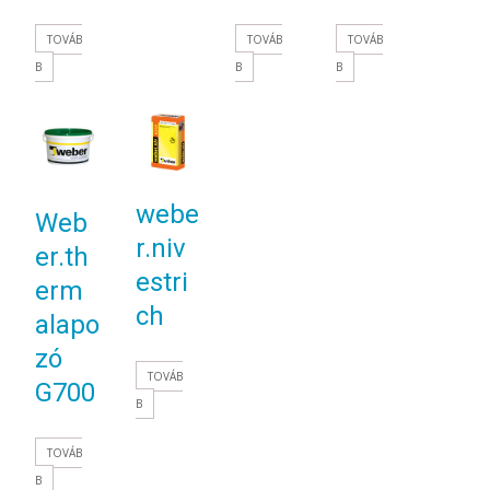
TOVÁB
TOVÁB
TOVÁB
B
B
B
webe
Web
r.niv
er.th
estri
erm
ch
alapo
zó
TOVÁB
G700
B
TOVÁB
B