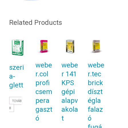
Related Products
webe
webe
webe
szeri
r.col
r 141
r.tec
a-
profi
KPS
brick
glett
csem
gépi
díszt
pera
alapv
égla
TOVÁB
gaszt
akola
falaz
B
ó
t
ó
fugá