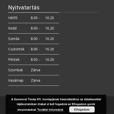
Nyitvatartás
Hétfő
8.00 -
16.20
Kedd
8.00 -
16.20
Szerda
8.00 -
16.20
Csütörtök
8.00 -
16.20
Péntek
8.00 -
16.20
Szombat
Zárva
Vasárnap
Zárva
A Szerencsi Tüzép Kft. honlapjának használatához az Adatkezelési
tájékoztatóban írtakat el kell fogadnia az Elfogadom gomb
Copyright © Szerencsi Tüzép Kft.
Elfogadom
lenyomásával.
További információ
készítette