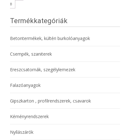
B
Termékkategóriák
Betontermékek, kültéri burkolóanyagok
Csempék, szaniterek
Ereszcsatornák, szegélylemezek
Falazóanyagok
Gipszkarton , profilrendszerek, csavarok
Kéményrendszerek
Nyílászárók