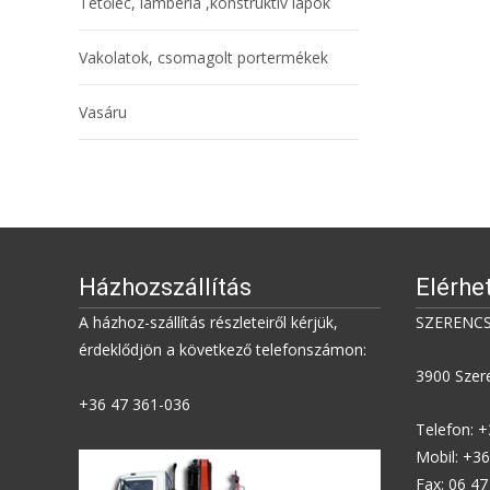
Tetőléc, lambéria ,konstruktív lapok
Vakolatok, csomagolt portermékek
Vasáru
Házhozszállítás
Elérhe
A házhoz-szállítás részleteiről kérjük,
SZERENCS
érdeklődjön a következő telefonszámon:
3900 Szere
+36 47 361-036
Telefon: 
Mobil: +3
Fax: 06 4