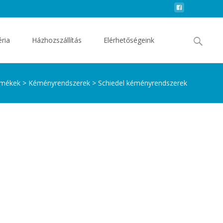
Search
éria
Házhozszállítás
Elérhetőségeink
for:
rmékek
>
Kéményrendszerek
>
Schiedel kéményrendszerek