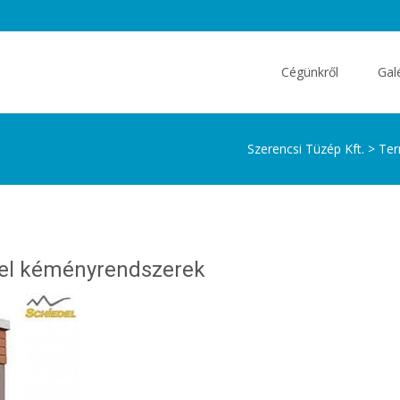
Skip
to
Cégünkről
Gal
content
Szerencsi Tüzép Kft.
>
Te
el kéményrendszerek