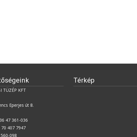
tőségeink
Térkép
I TÜZÉP KFT
ncs Eperjes út 8.
+36 47 361-036
6 70 407 7947
7 560-098