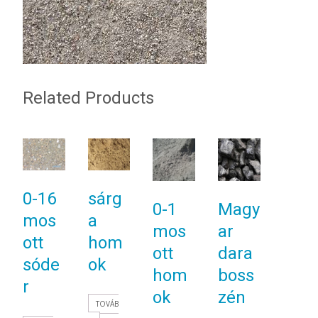
Related Products
sárg
0-16
0-1
Magy
a
mos
mos
ar
hom
ott
ott
dara
ok
sóde
hom
boss
r
ok
zén
TOVÁB