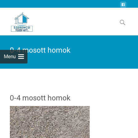
Skip
to
Search
content
for:
0-4 mosott homok
Menu
0-4 mosott homok